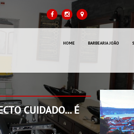
HOME
BARBEARIA JOÃO
 NOSSOS CLIENTES
CTO CUIDADO... É
PARA TODAS AS
DE MARCA