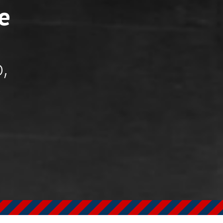
e
,
e