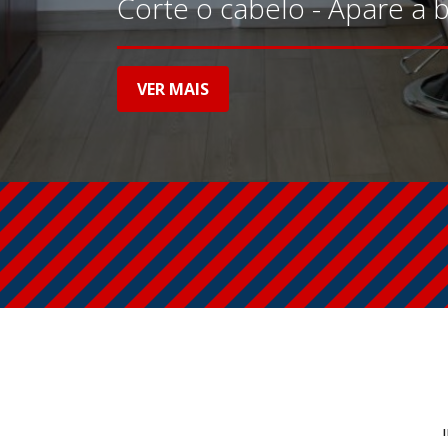
Barbearia vintage lisboet
Corte o cabelo - Apare a 
Barbeiros sempre atualiz
tendências de moda e bele
VER MAIS
VER MAIS
VER MAIS